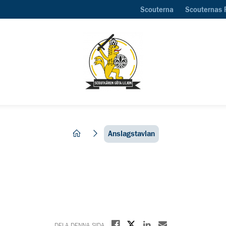
Scouterna
Scouternas 
hem
Anslagstavlan
Dela på X
Dela på Facebook
Dela på Linkedin
Dela med E-post
DELA DENNA SIDA