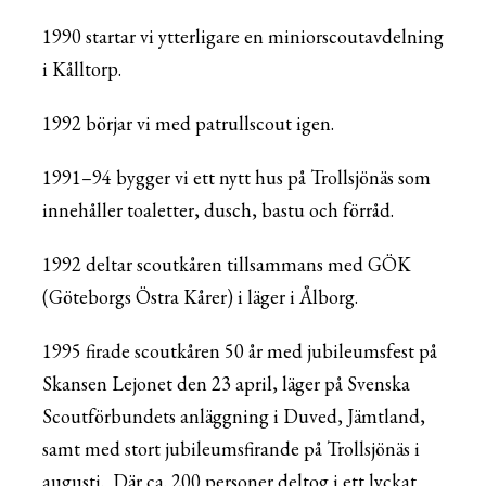
1990 startar vi ytterligare en miniorscoutavdelning
i Kålltorp.
1992 börjar vi med patrullscout igen.
1991–94 bygger vi ett nytt hus på Trollsjönäs som
innehåller toaletter, dusch, bastu och förråd.
1992 deltar scoutkåren tillsammans med GÖK
(Göteborgs Östra Kårer) i läger i Ålborg.
1995 firade scoutkåren 50 år med jubileumsfest på
Skansen Lejonet den 23 april, läger på Svenska
Scoutförbundets anläggning i Duved, Jämtland,
samt med stort jubileumsfirande på Trollsjönäs i
augusti. Där ca. 200 personer deltog i ett lyckat