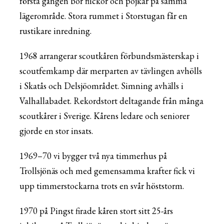
första gången bor flickor och pojkar på samma
lägerområde. Stora rummet i Storstugan får en
rustikare inredning.
1968 arrangerar scoutkåren förbundsmästerskap i
scoutfemkamp där merparten av tävlingen avhölls
i Skatås och Delsjöområdet. Simning avhälls i
Valhallabadet. Rekordstort deltagande från många
scoutkårer i Sverige. Kårens ledare och seniorer
gjorde en stor insats.
1969–70 vi bygger två nya timmerhus på
Trollsjönäs och med gemensamma krafter fick vi
upp timmerstockarna trots en svår höststorm.
1970 på Pingst firade kåren stort sitt 25-års