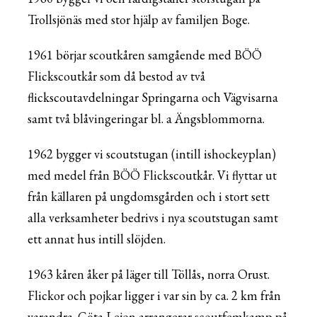
Trollsjönäs med stor hjälp av familjen Boge.
1961 börjar scoutkåren samgående med BÖÖ
Flickscoutkår som då bestod av två
flickscoutavdelningar Springarna och Vägvisarna
samt två blåvingeringar bl. a Ängsblommorna.
1962 bygger vi scoutstugan (intill ishockeyplan)
med medel från BÖÖ Flickscoutkår. Vi flyttar ut
från källaren på ungdomsgården och i stort sett
alla verksamheter bedrivs i nya scoutstugan samt
ett annat hus intill slöjden.
1963 kåren åker på läger till Töllås, norra Orust.
Flickor och pojkar ligger i var sin by ca. 2 km från
varandra. Göta Lejon arrangerar scoutfemkamp på