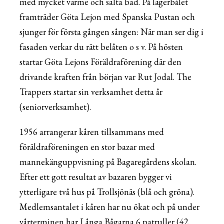
med mycket värme och salta bad. På lägerbålet
framträder Göta Lejon med Spanska Pustan och
sjunger för första gången sången: När man ser dig i
fasaden verkar du rätt belåten o s v. På hösten
startar Göta Lejons Föräldraförening där den
drivande kraften från början var Rut Jodal. The
Trappers startar sin verksamhet detta år
(seniorverksamhet).
1956 arrangerar kåren tillsammans med
föräldraföreningen en stor bazar med
mannekänguppvisning på Bagaregårdens skolan.
Efter ett gott resultat av bazaren bygger vi
ytterligare två hus på Trollsjönäs (blå och gröna).
Medlemsantalet i kåren har nu ökat och på under
vårterminen har Långa Bågarna 6 patruller (42