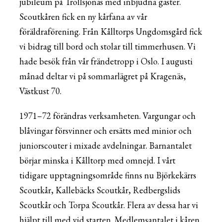
jubileum på Trollsjönäs med inbjudna gäster.
Scoutkåren fick en ny kårfana av vår
föräldraförening. Från Kålltorps Ungdomsgård fick
vi bidrag till bord och stolar till timmerhusen. Vi
hade besök från vår frändetropp i Oslo. I augusti
månad deltar vi på sommarlägret på Kragenäs,
Västkust 70.
1971–72 förändras verksamheten. Vargungar och
blåvingar försvinner och ersätts med minior och
juniorscouter i mixade avdelningar. Barnantalet
börjar minska i Kålltorp med omnejd. I vårt
tidigare upptagningsområde finns nu Björkekärrs
Scoutkår, Kallebäcks Scoutkår, Redbergslids
Scoutkår och Torpa Scoutkår. Flera av dessa har vi
hjälpt till med vid starten. Medlemsantalet i kåren