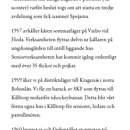
scouter) varför beslut togs om att starta en tredje
avdelning som fick namnet Spejarna.
1957 avhåller kåren sommarläger på Viebo vid
Floda. Verksamheten flyttas delvis ur källaren på
ungdomsgården till intill liggande hus.
Seniorverksamheten har kommit igång ordentligt
med över 35 flickor och pojkar.
1959 åker vi på distriktsläger till Kragenäs i norra
Bohuslän. Vi får en barack av SKF som flyttas till
Kålltorp nedanför ishockeybanan. Detta blir vårt
första egna hus i Kålltorp för seniorer, ledare och
patrullmöten.
1960 bygger vi och färdigställer storstugan på