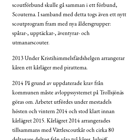
scoutförbund skulle gå samman i ett förbund,
Scouterna. I samband med detta togs även ett nytt
scoutprogram fram med nya åldersgrupper:
spårar-, upptäckar-, äventyrar- och
utmanarscouter.
2013 Under Kristihimmelsfärdshelgen arrangerar
kåren ett kårläger med pirattema.
2014 På grund av uppdaterade krav från
kommunen måste avloppssystemet på Trollsjönäs
göras om. Arbetet utfördes under mestadels
hösten och vintern 2014 och stod klart innan
kårlägret 2015. Kårlägret 2014 arrangerades
tillsammans med Vättlescoutkår och cirka 80
deltagare deltog från våra två kårer. Julpiff