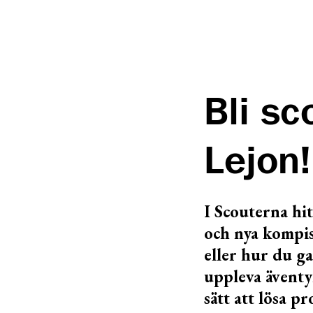
Bli sc
Lejon!
I Scouterna hi
och nya kompis
eller hur du g
uppleva äventy
sätt att lösa p