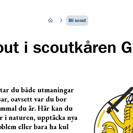
hem
Bli scout
out i scoutkåren 
ttar du både utmaningar
ar, oavsett var du bor
ammal du är. Här kan du
r i naturen, upptäcka nya
roblem eller bara ha kul