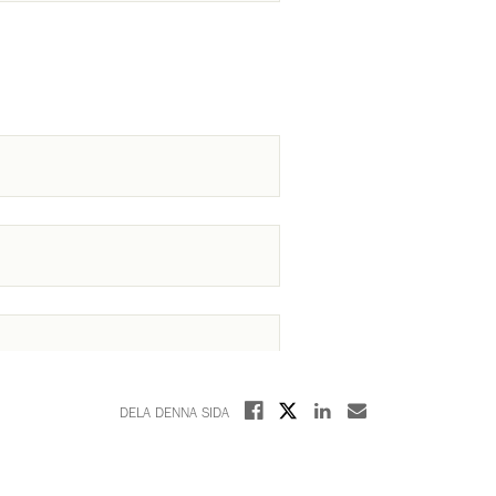
Dela på X
Dela på Facebook
Dela på Linkedin
Dela med E-post
DELA DENNA SIDA