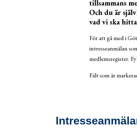
tillsammans me
Och du är själ
vad vi ska hitta
För att gå med i Gö
intresseanmälan som 
medlemsregister. Fyl
Fält som är markerad