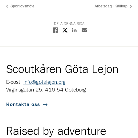
Sportlovsmöte
Arbetsdag i Kålltorp
DELA DENNA SIDA
Dela på X
Dela på Facebook
Dela på Linkedin
Dela med E-post
Scoutkåren Göta Lejon
E-post:
info@gotalejon.org
Virginsgatan 25, 416 54 Göteborg
Kontakta oss
Raised by adventure