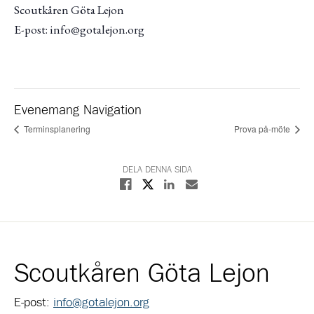
Scoutkåren Göta Lejon
E-post: info@gotalejon.org
Evenemang Navigation
Terminsplanering
Prova på-möte
DELA DENNA SIDA
Dela på X
Dela på Facebook
Dela på Linkedin
Dela med E-post
Scoutkåren Göta Lejon
E-post:
info@gotalejon.org