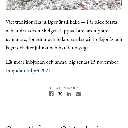
Vårt traditionella julläger är tillbaka — i år både första
och andra adventshelgen. Upptäckare, äventyrare,
utmanare, föräldrar och ledare samlas på Trollsjönäs och
lagar och äter julmat och har det mysigt.
Läs mer i inbjudan och anmäl dig senast 15 november:
Inbjudan Julpiff 2024
DELA DENNA SIDA
Dela på X
Dela på Facebook
Dela på Linkedin
Dela med E-post