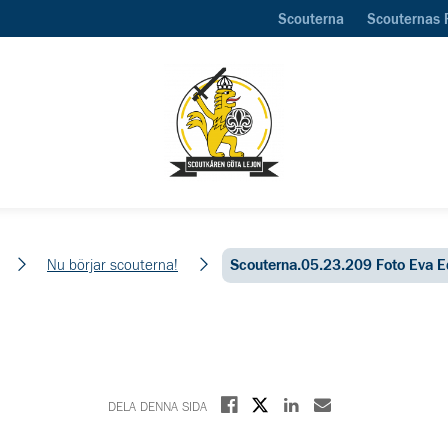
Scouterna
Scouternas 
m
Nu börjar scouterna!
Scouterna.05.23.209 Foto Eva E
Dela på X
Dela på Facebook
Dela på Linkedin
Dela med E-post
DELA DENNA SIDA