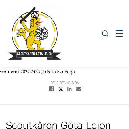
Öppna sök
Öppn
scouterna.2022.2436 (1) Foto Eva Edsjö
DELA DENNA SIDA
Dela på X
Dela på Facebook
Dela på Linkedin
Dela med E-post
Scoutkåren Göta Lejon