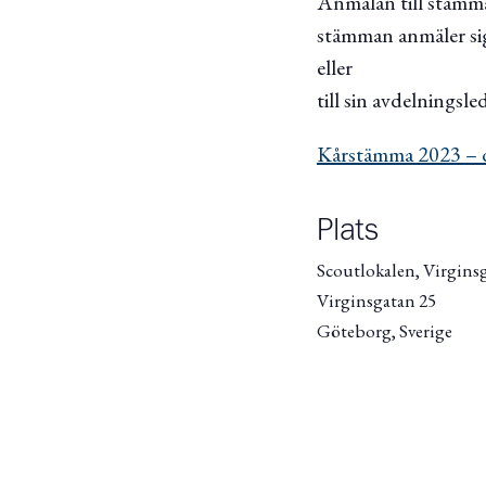
Anmälan till stämma
stämman anmäler sig
eller
till sin avdelningsle
Kårstämma 2023 – 
Plats
Scoutlokalen, Virgins
Virginsgatan 25
Göteborg
,
Sverige