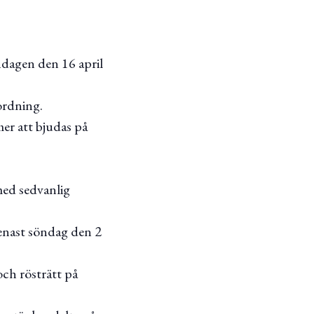
ndagen den 16 april
ordning.
er att bjudas på
med sedvanlig
senast söndag den 2
och rösträtt på