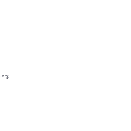
n
n.org