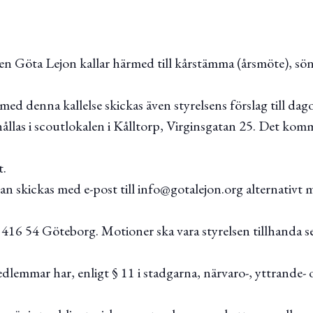
ren Göta Lejon kallar härmed till kårstämma (årsmöte), sö
ed denna kallelse skickas även styrelsens förslag till dag
llas i scoutlokalen i Kålltorp, Virginsgatan 25. Det komm
t.
an skickas med e-post till info@gotalejon.org alternativt 
5, 416 54 Göteborg. Motioner ska vara styrelsen tillhanda 
lemmar har, enligt § 11 i stadgarna, närvaro-, yttrande- 