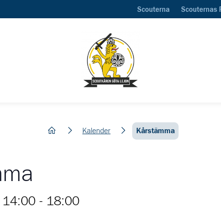
Scouterna
Scouternas 
hem
Kalender
Kårstämma
mma
 14:00
-
18:00