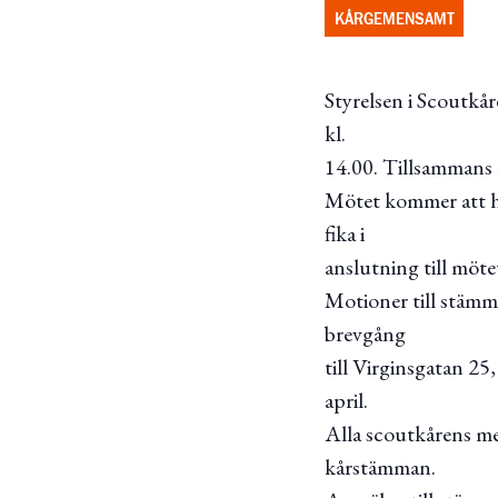
KÅRGEMENSAMT
Styrelsen i Scoutkå
kl.
14.00. Tillsammans m
Mötet kommer att hå
fika i
anslutning till möte
Motioner till stämm
brevgång
till Virginsgatan 2
april.
Alla scoutkårens med
kårstämman.