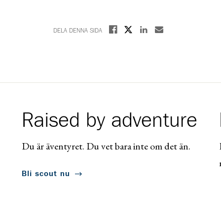
Dela på X
Dela på Facebook
Dela på Linkedin
Dela med E-post
DELA DENNA SIDA
Raised by adventure
Du är äventyret. Du vet bara inte om det än.
Bli scout nu