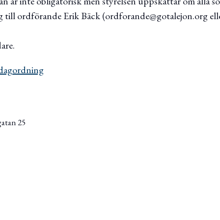
n är inte obligatorisk men styrelsen uppskattar om alla s
 till ordförande Erik Bäck (ordforande@gotalejon.org ell
dare.
dagordning
gatan 25